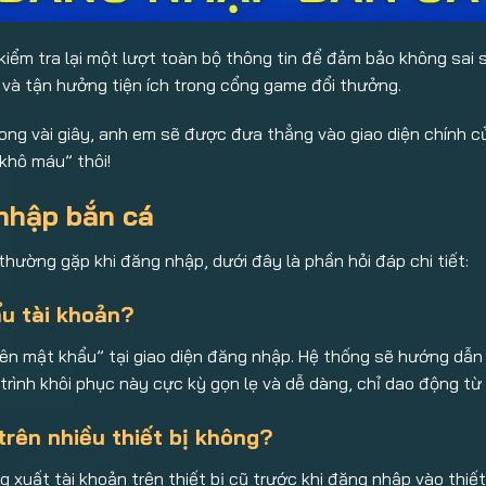
iểm tra lại một lượt toàn bộ thông tin để đảm bảo không sai s
 và tận hưởng tiện ích trong cổng game đổi thưởng.
ng vài giây, anh em sẽ được đưa thẳng vào giao diện chính của
khô máu” thôi!
nhập bắn cá
hường gặp khi đăng nhập, dưới đây là phần hỏi đáp chi tiết:
u tài khoản?
ên mật khẩu” tại giao diện đăng nhập. Hệ thống sẽ hướng dẫn
trình khôi phục này cực kỳ gọn lẹ và dễ dàng, chỉ dao động từ
trên nhiều thiết bị không?
 xuất tài khoản trên thiết bị cũ trước khi đăng nhập vào thiế