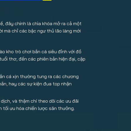
tế, đây chính là chìa khóa mở ra cả một
ời mà chỉ các bậc ngư thủ lão làng mới
o kho trò chơi bắn cá siêu đỉnh với đồ
ổi thơ, đến các phiên bản hiện đại, cập
bắn cá xịn thường tung ra các chương
mắn, hay các sự kiện đua top nhận
 dịch, và thậm chí theo dõi các ưu đãi
n tối ưu hóa chiến lược săn thưởng.