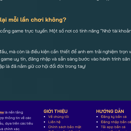
lại mỗi lần chơi không?
cổng game trực tuyến. Một số nơi có tính năng “Nhớ tài khoả
u, mà còn là điều kiện cần thiết để anh em trải nghiệm trọn 
ame uy tín, đăng nhập và sẵn sàng bước vào hành trình săn 
p là đã nắm giữ cơ hội đổi đời trong tay!
GIỚI THIỆU
HƯỚNG DẪN
mx
là nền tảng
Về chúng tôi
Đăng ký bắn cá
ợp thông tin về các
Liên hệ
Đăng nhập bắn c
, dựa trên các tiêu
Chính sách bảo mật
Tải app bắn cá
à chính xác.