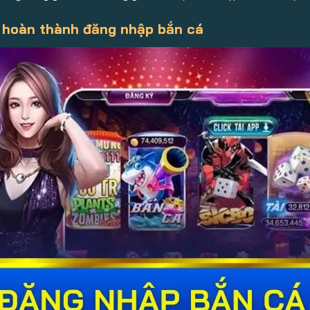
và hoàn thành đăng nhập bắn cá