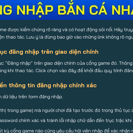
e được kiểm chứng rõ ràng và có hoạt động sôi nổi. Hãy truy 
n thao tác. Lưu ý là đừng bao giờ vào những link không rõ ngu
c đăng nhập trên giao diện chính
c “Đăng nhập” trên giao diện chính của cổng game đó. Thông t
óng khi thao tác. Click chọn vào đây để khởi đầu quy trình đă
ền thông tin đăng nhập chính xác
 dữ liệu trên form đăng nhập.
thị trong game) mà người chơi đã tạo trước đó trong thủ tục 
assword chính xác và tránh lỗi nhập chữ dẫn đến trục trặc khi
t kỳ cổng game nào cũng yêu cầu hội viên nhập để xác nhận m