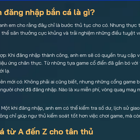
 đăng nhập bắn cá là gì?
t anh em cho rằng đây chỉ là bước thủ tục cho có. Nhưng thực 
có thể săn thưởng cực khủng và trải nghiệm những điều tuyệt v
p: Khi đăng nhập thành công, anh em sẽ có quyền truy cập và
ệu ứng chân thực. Từ những tựa game cổ điển đã gắn bó với tu
ới lạ.
iên mới có: Không phải ai cũng biết, nhưng những cổng game 
 người chơi đã đăng nhập. Nào là xu miễn phí, vòng quay may 
 Một khi đăng nhập, anh em có thể kiểm tra số dư, lịch sử giao
ông chỉ giúp ngư thủ kiểm soát tốt hơn việc chơi game, mà cò
á từ A đến Z cho tân thủ