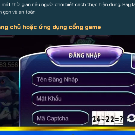
mất thời gian nếu người chơi biết cách thực hiện đúng. Hãy 
h gọn và an toàn:
rang chủ hoặc ứng dụng cổng game