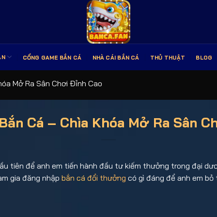
ẪN
CỔNG GAME BẮN CÁ
NHÀ CÁI BẮN CÁ
THỦ THUẬT
BLOG
hóa Mở Ra Sân Chơi Đỉnh Cao
Bắn Cá – Chìa Khóa Mở Ra Sân Ch
ầu tiên để anh em tiến hành đầu tư kiếm thưởng trong đại dư
ham gia đăng nhập
bắn cá đổi thưởng
có gì đáng để anh em bỏ 