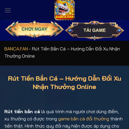
Bỏ
qua
nội
dung
BANCA.FAN
-
Rút Tiền Bắn Cá – Hướng Dẫn Đổi Xu Nhận
Thưởng Online
Rút Tiền Bắn Cá – Hướng Dẫn Đổi Xu
Nhận Thưởng Online
Rút tiền bắn cá
là quá trình mà người chơi dùng điểm,
xu thưởng có được trong
game bắn cá đổi thưởng
thành
tiền thật. Hình thức quy đổi này hiện được áp dụng cho