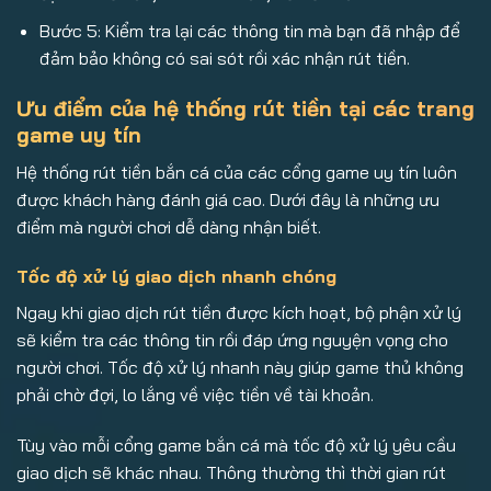
Bước 5: Kiểm tra lại các thông tin mà bạn đã nhập để
đảm bảo không có sai sót rồi xác nhận rút tiền.
Ưu điểm của hệ thống rút tiền tại các trang
game uy tín
Hệ thống rút tiền bắn cá của các cổng game uy tín luôn
được khách hàng đánh giá cao. Dưới đây là những ưu
điểm mà người chơi dễ dàng nhận biết.
Tốc độ xử lý giao dịch nhanh chóng
Ngay khi giao dịch rút tiền được kích hoạt, bộ phận xử lý
sẽ kiểm tra các thông tin rồi đáp ứng nguyện vọng cho
người chơi. Tốc độ xử lý nhanh này giúp game thủ không
phải chờ đợi, lo lắng về việc tiền về tài khoản.
Tùy vào mỗi cổng game bắn cá mà tốc độ xử lý yêu cầu
giao dịch sẽ khác nhau. Thông thường thì thời gian rút