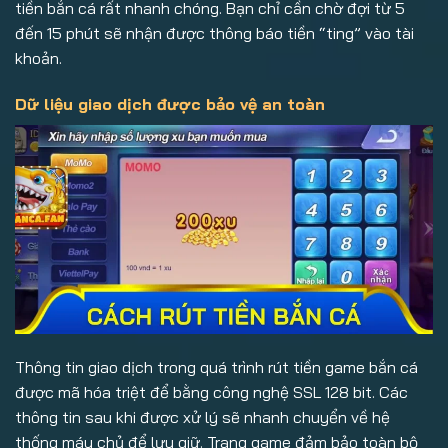
tiền bắn cá rất nhanh chóng. Bạn chỉ cần chờ đợi từ 5
đến 15 phút sẽ nhận được thông báo tiền “ting” vào tài
khoản.
Dữ liệu giao dịch được bảo vệ an toàn
Thông tin giao dịch trong quá trình rút tiền game bắn cá
được mã hóa triệt để bằng công nghệ SSL 128 bit. Các
thông tin sau khi được xử lý sẽ nhanh chuyển về hệ
thống máy chủ để lưu giữ. Trang game đảm bảo toàn bộ