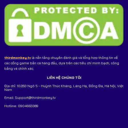
thirdmonkey.tv
là nền tảng chuyên đánh giá và tổng hợp thông tin về
các cổng game bắn cá hàng đầu, dựa trên các tiêu chí minh bạch, công
bằng và chính xác.
LIÊN HỆ CHÚNG TÔI
Địa chỉ: 102B3 Ngõ 5 - Huỳnh Thúc Kháng, Láng Hạ, Đống Đa, Hà Nội, Việt
Nam
Email:
Support@thirdmonkey.tv
Hotline: 0904663389