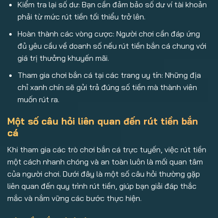
Kiểm tra lại số dư: Bạn cần đảm bảo số dư ví tài khoản
phải từ mức rút tiền tối thiểu trở lên.
Hoàn thành các vòng cược: Người chơi cần đáp ứng
đủ yêu cầu về doanh số nếu rút tiền bắn cá chung với
giá trị thưởng khuyến mãi.
Tham gia chơi bắn cá tại các trang uy tín: Những địa
chỉ xanh chín sẽ gửi trả đúng số tiền mà thành viên
muốn rút ra.
Một số câu hỏi liên quan đến rút tiền bắn
cá
Khi tham gia các trò chơi bắn cá trực tuyến, việc rút tiền
một cách nhanh chóng và an toàn luôn là mối quan tâm
của người chơi. Dưới đây là một số câu hỏi thường gặp
liên quan đến quy trình rút tiền, giúp bạn giải đáp thắc
mắc và nắm vững các bước thực hiện.