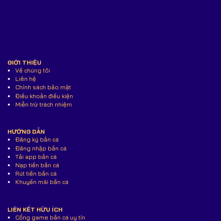
GIỚI THIỆU
Về chúng tôi
Liên hệ
Chính sách bảo mật
Điều khoản điều kiện
Miễn trừ trách nhiệm
HƯỚNG DẪN
Đăng ký bắn cá
Đăng nhập bắn cá
Tải app bắn cá
Nạp tiền bắn cá
Rút tiền bắn cá
Khuyến mãi bắn cá
LIÊN KẾT HỮU ÍCH
Cổng game bắn cá uy tín