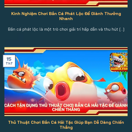
Kinh Nghiệm Chơi Bắn Cá Phát Lộc Để Giành Thưởng
Nhanh
Bắn cá phát lộc là một trò chơi giải trí hấp dẫn và thu hút [...]
15
Th7
Thủ Thuật Chơi Bắn Cá Hải Tặc Giúp Bạn Dễ Dàng Chiến
Thắng