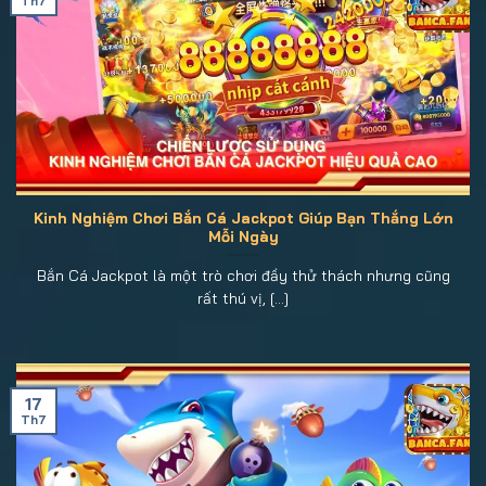
Th7
Kinh Nghiệm Chơi Bắn Cá Jackpot Giúp Bạn Thắng Lớn
Mỗi Ngày
Bắn Cá Jackpot là một trò chơi đầy thử thách nhưng cũng
rất thú vị, [...]
17
Th7