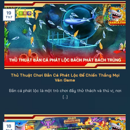
19
Th7
Thủ Thuật Chơi Bắn Cá Phát Lộc Để Chiến Thắng Mọi
Ván Game
Bắn cá phát lộc là một trò chơi đầy thử thách và thú vị, nơi
[...]
18