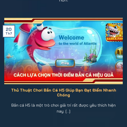
20
Th7
Thủ Thuật Chơi Bắn Cá H5 Giúp Bạn Đạt Điểm Nhanh
Chóng
Bắn cá H5 là một trò chơi giải trí rất được yêu thích hiện
nay. [...]