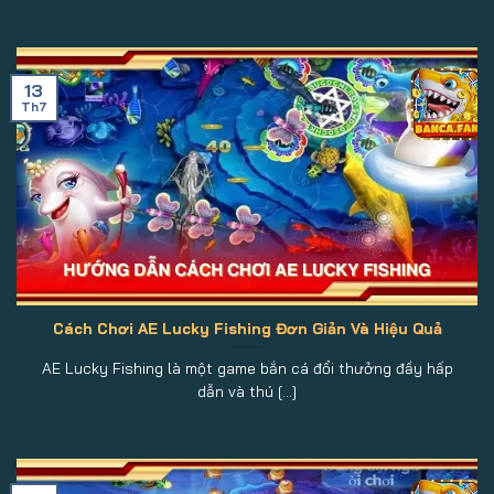
13
Th7
Cách Chơi AE Lucky Fishing Đơn Giản Và Hiệu Quả
AE Lucky Fishing là một game bắn cá đổi thưởng đầy hấp
dẫn và thú [...]