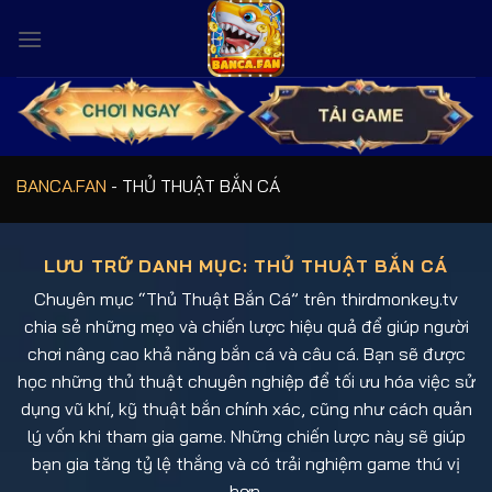
Bỏ
qua
nội
dung
BANCA.FAN
-
THỦ THUẬT BẮN CÁ
LƯU TRỮ DANH MỤC:
THỦ THUẬT BẮN CÁ
Chuyên mục “Thủ Thuật Bắn Cá” trên thirdmonkey.tv
chia sẻ những mẹo và chiến lược hiệu quả để giúp người
chơi nâng cao khả năng bắn cá và câu cá. Bạn sẽ được
học những thủ thuật chuyên nghiệp để tối ưu hóa việc sử
dụng vũ khí, kỹ thuật bắn chính xác, cũng như cách quản
lý vốn khi tham gia game. Những chiến lược này sẽ giúp
bạn gia tăng tỷ lệ thắng và có trải nghiệm game thú vị
hơn.