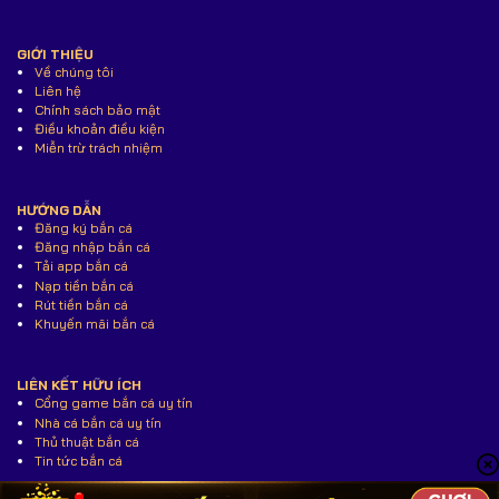
GIỚI THIỆU
Về chúng tôi
Liên hệ
Chính sách bảo mật
Điều khoản điều kiện
Miễn trừ trách nhiệm
HƯỚNG DẪN
Đăng ký bắn cá
Đăng nhập bắn cá
Tải app bắn cá
Nạp tiền bắn cá
Rút tiền bắn cá
Khuyến mãi bắn cá
LIÊN KẾT HỮU ÍCH
Cổng game bắn cá uy tín
Nhà cá bắn cá uy tín
Thủ thuật bắn cá
Tin tức bắn cá