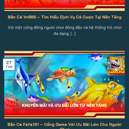
Bắn Cá Vn666 – Tìm Hiểu Dịch Vụ Cá Cược Tại Nền Tảng
Với một cộng đồng người chơi đông đảo và hệ thống trò chơi
đa dạng, [...]
27
Th9
Bắn Cá Fafa191 – Cổng Game Với Ưu Đãi Lớn Cho Người