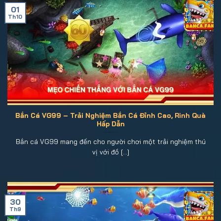
01
Th10
Bắn Cá VG99 – Trải Nghiệm Bắn Cá Đỉnh Cao, Rinh Quà
Hấp Dẫn
Bắn cá VG99 mang đến cho người chơi một trải nghiệm thú
vị với đồ [...]
30
Th9