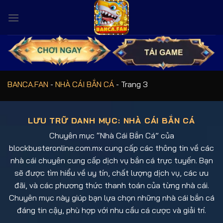
Bỏ
qua
nội
dung
BANCA.FAN
-
NHÀ CÁI BẮN CÁ
-
Trang 3
LƯU TRỮ DANH MỤC:
NHÀ CÁI BẮN CÁ
Chuyên mục “Nhà Cái Bắn Cá” của
blockbusteronline.com.mx cung cấp các thông tin về các
nhà cái chuyên cung cấp dịch vụ bắn cá trực tuyến. Bạn
sẽ được tìm hiểu về uy tín, chất lượng dịch vụ, các ưu
đãi, và các phương thức thanh toán của từng nhà cái.
Chuyên mục này giúp bạn lựa chọn những nhà cái bắn cá
đáng tin cậy, phù hợp với nhu cầu cá cược và giải trí.