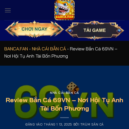
Bỏ
qua
nội
dung
BANCA.FAN
-
NHÀ CÁI BẮN CÁ
-
Review Bắn Cá 69VN –
Nơi Hội Tụ Anh Tài Bốn Phương
NHÀ CÁI BẮN CÁ
Review Bắn Cá 69VN – Nơi Hội Tụ Anh
Tài Bốn Phương
ĐĂNG VÀO
THÁNG 1 13, 2025
BỞI
TRÙM SĂN CÁ