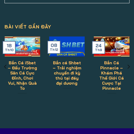
BÀI VIẾT GẦN ĐÂY
08
18
24
Th12
Th10
Th9
Bắn Cá i5bet
Bắn cá Shbet
Bắn Cá
– Đấu Trường
– Trải nghiệm
Pinnacle –
Săn Cá Cực
chuyến đi kỳ
Khám Phá
Đỉnh, Chơi
thú tại đáy
Thế Giới Cá
Vui, Nhận Quà
đại dương
Cược Tại
To
Pinnacle