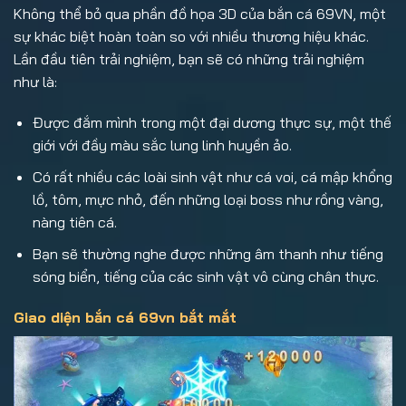
Không thể bỏ qua phần đồ họa 3D của bắn cá 69VN, một
sự khác biệt hoàn toàn so với nhiều thương hiệu khác.
Lần đầu tiên trải nghiệm, bạn sẽ có những trải nghiệm
như là:
Được đắm mình trong một đại dương thực sự, một thế
giới với đầy màu sắc lung linh huyền ảo.
Có rất nhiều các loài sinh vật như cá voi, cá mập khổng
lồ, tôm, mực nhỏ, đến những loại boss như rồng vàng,
nàng tiên cá.
Bạn sẽ thường nghe được những âm thanh như tiếng
sóng biển, tiếng của các sinh vật vô cùng chân thực.
Giao diện bắn cá 69vn bắt mắt