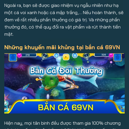
Ngoài ra, bạn sẽ được giao nhiệm vụ ngẫu nhiên như hạ
một cá voi xanh hoặc cá mập trắng,… Nếu hoàn thành, sẽ
đem về rất nhiều phần thưởng có giá trị. Và những phần
thưởng đó, có thể quy đổi ra vật phẩm và rút thành tiền
mặt.
Những khuyến mãi khủng tại bắn cá 69VN
Hiện nay, mọi tân binh đều được tham gia 100% chương