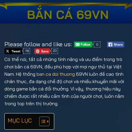
Please follow and like us:
0
78
20
Có thể nói, tất cả những tính năng và ưu điểm trong trò
chơi bắn cá 69VN, đều phù hợp với mọi ngư thủ tại Việt
Nam. Hệ thống
ban ca doi thuong
69VN luôn đề cao tính
chân thực, đa dạng chế độ chơi và nhiều khuyến mãi với
dòng game bắn cá đổi thưởng. Vì vậy, thương hiệu này
chiếm được rất nhiều cảm tình của người chơi, luôn nằm
trong top trên thị trường.
MỤC LỤC