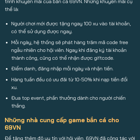
trình khuyến mãi của bắn cá 69VN. Những khuyến mãi cụ
thể là:
Người chơi mới được tặng ngay 100 xu vào tài khoản,
có thể sử dụng được ngay.
Mỗi ngày, hệ thống sẽ phát hàng trăm mã code free
ngẫu nhiên cho hội viên. Ngay khi đăng ký tài khoản
thành công, cũng có thể nhận được giftcode.
Điểm danh, đăng nhập mỗi ngày và nhận tiền.
Hàng tuần đều có ưu đãi từ 10-50% khi nạp tiền đổi
xu.
Đua top event, phần thưởng dành cho người chiến
thắng.
Những nhà cung cấp game bắn cá cho
69VN
Để tăng thêm độ uy tín với hội viên, 69VN đã cộng tác với