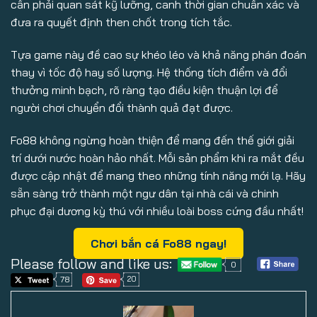
cần phải quan sát kỹ lưỡng, canh thời gian chuẩn xác và
đưa ra quyết định then chốt trong tích tắc.
Tựa game này đề cao sự khéo léo và khả năng phán đoán
thay vì tốc độ hay số lượng. Hệ thống tích điểm và đổi
thưởng minh bạch, rõ ràng tạo điều kiện thuận lợi để
người chơi chuyển đổi thành quả đạt được.
Fo88 không ngừng hoàn thiện để mang đến thế giới giải
trí dưới nước hoàn hảo nhất. Mỗi sản phẩm khi ra mắt đều
được cập nhật để mang theo những tính năng mới lạ. Hãy
sẵn sàng trở thành một ngư dân tại nhà cái và chinh
phục đại dương kỳ thú với nhiều loài boss cứng đầu nhất!
Chơi bắn cá Fo88 ngay!
Please follow and like us:
0
78
20