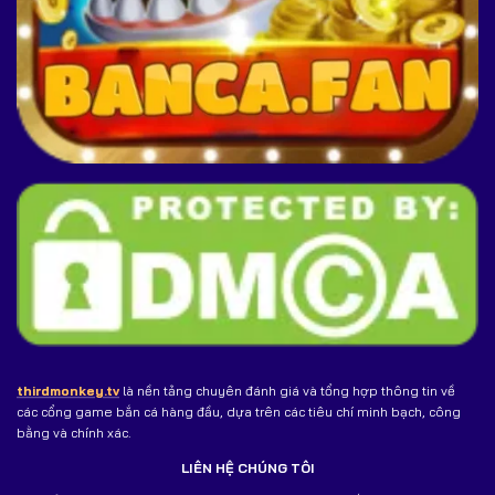
thirdmonkey.tv
là nền tảng chuyên đánh giá và tổng hợp thông tin về
các cổng game bắn cá hàng đầu, dựa trên các tiêu chí minh bạch, công
bằng và chính xác.
LIÊN HỆ CHÚNG TÔI