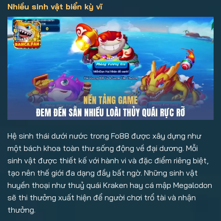
Nhiều sinh vật biển kỳ vĩ
Hệ sinh thái dưới nước trong Fo88 được xây dựng như
một bách khoa toàn thư sống động về đại dương. Mỗi
sinh vật được thiết kế với hành vi và đặc điểm riêng biệt,
tạo nên thế giới đa dạng đầy bất ngờ. Những sinh vật
huyền thoại như thuỷ quái Kraken hay cá mập Megalodon
sẽ thi thưởng xuất hiện để người chơi trổ tài và nhận
thưởng.