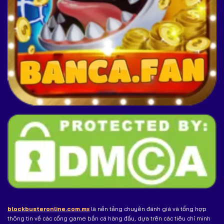
blockbusteronline.com.mx
là nền tảng chuyên đánh giá và tổng hợp
thông tin về các cổng game bắn cá hàng đầu, dựa trên các tiêu chí minh