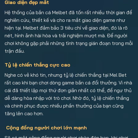
Giao diện đẹp mắt
Hệ thống của bắn cá Melbet đã tốn rất nhiều thời gian để
nghiên cứu, thiết kế và cho ra mắt giao diện game như
hiện tại. Melbet đảm bảo 3 tiêu chí về giao diện, đó là rõ
nét, hình ảnh hài hòa và trải nghiệm mượt mà. Để người
chơi không gặp phải những tình trạng gián đoạn trong mỗi
trận đấu.
Tỷ lệ chiến thắng cực cao
Nghe có vẻ khó tin, nhưng tỷ lệ chiến thắng tại Mel Bet
rất cao khi bạn chơi dòng game bắn cá đổi thưởng. Vì nhà
cái đã thiết lập mọi thứ đơn giản nhất có thể, để ngư thủ
dễ dàng hòa nhập với trò chơi. Nhờ đó, tỷ lệ chiến thắng
và chinh phục được nhiều phần thưởng của bạn cũng
tăng lên cao hơn.
Cộng đồng người chơi lớn mạnh
Sẽ có một cộng đồng người chơi chào đón bạn, khi chơi