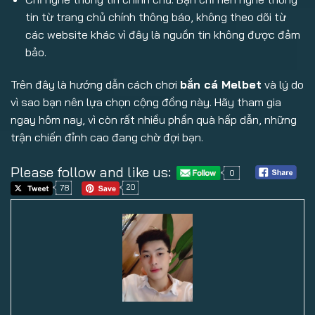
tin từ trang chủ chính thông báo, không theo dõi từ
các website khác vì đây là nguồn tin không được đảm
bảo.
Trên đây là hướng dẫn cách chơi
bắn cá Melbet
và lý do
vì sao bạn nên lựa chọn cộng đồng này. Hãy tham gia
ngay hôm nay, vì còn rất nhiều phần quà hấp dẫn, những
trận chiến đỉnh cao đang chờ đợi bạn.
Please follow and like us:
0
78
20