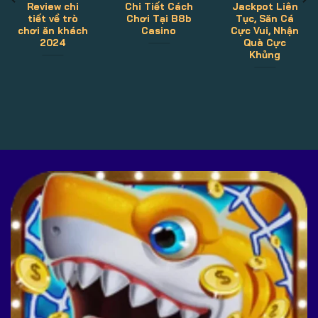
Review chi
Chi Tiết Cách
Jackpot Liên
tiết về trò
Chơi Tại B8b
Tục, Săn Cá
chơi ăn khách
Casino
Cực Vui, Nhận
2024
Quà Cực
Khủng