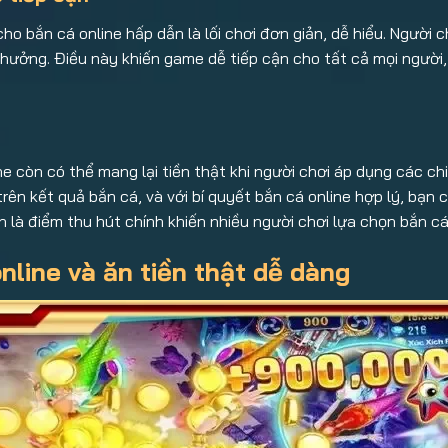
o bắn cá online hấp dẫn là lối chơi đơn giản, dễ hiểu. Người c
hưởng. Điều này khiến game dễ tiếp cận cho tất cả mọi người
nline còn có thể mang lại tiền thật khi người chơi áp dụng các 
ên kết quả bắn cá, và với bí quyết bắn cá online hợp lý, bạn 
 là điểm thu hút chính khiến nhiều người chơi lựa chọn bắn cá
nline và ăn tiền thật dễ dàng