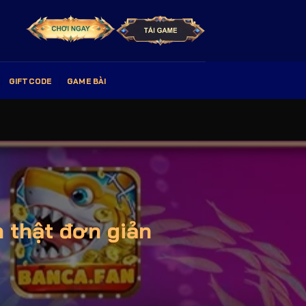
GIFTCODE
GAME BÀI
n thật đơn giản