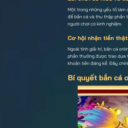
Một trong những yếu tố làm ch
để bắn cá và thu thập phần t
người chơi có kinh nghiệm.
Cơ hội nhận tiền thật
Ngoài tính giải trí, bắn cá o
phần thưởng được trao dựa tr
khoản tiền đáng kể. Đây chính
Bí quyết bắn cá o