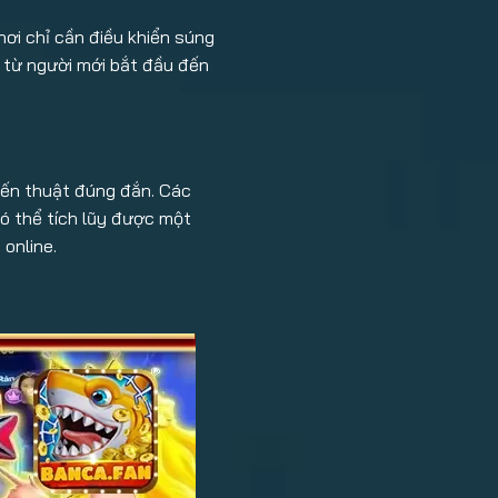
hơi chỉ cần điều khiển súng
, từ người mới bắt đầu đến
chiến thuật đúng đắn. Các
có thể tích lũy được một
 online.