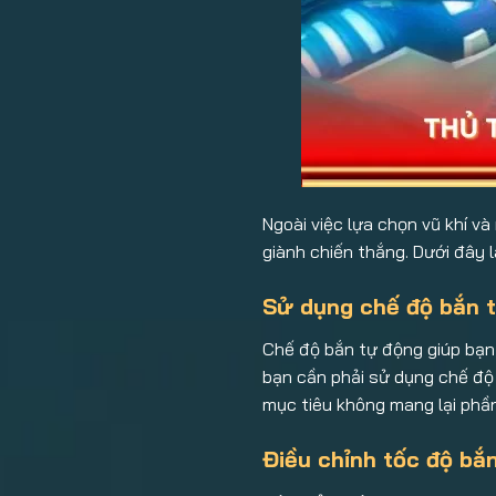
Ngoài việc lựa chọn vũ khí v
giành chiến thắng. Dưới đây 
Sử dụng chế độ bắn 
Chế độ bắn tự động giúp bạn 
bạn cần phải sử dụng chế độ 
mục tiêu không mang lại phầ
Điều chỉnh tốc độ bắ