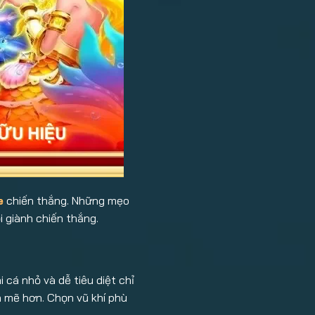
e
chiến thắng. Những mẹo
i giành chiến thắng.
 cá nhỏ và dễ tiêu diệt chỉ
h mẽ hơn. Chọn vũ khí phù