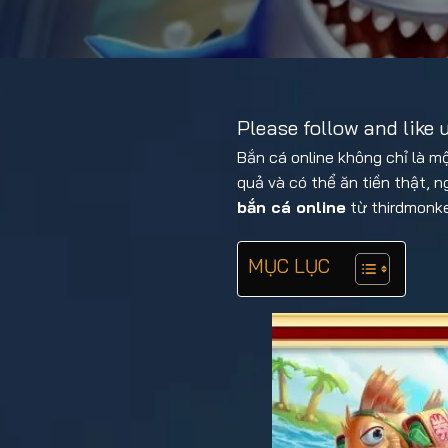
Please follow and like u
Bắn cá online không chỉ là mộ
quả và có thể ăn tiền thật, 
bắn cá online
từ thirdmonke
MỤC LỤC