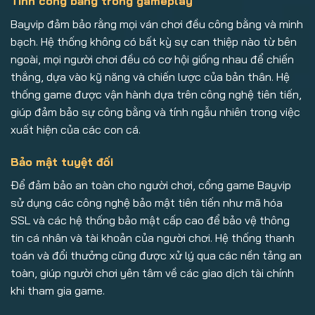
Tính công bằng trong gameplay
Bayvip đảm bảo rằng mọi ván chơi đều công bằng và minh
bạch. Hệ thống không có bất kỳ sự can thiệp nào từ bên
ngoài, mọi người chơi đều có cơ hội giống nhau để chiến
thắng, dựa vào kỹ năng và chiến lược của bản thân. Hệ
thống game được vận hành dựa trên công nghệ tiên tiến,
giúp đảm bảo sự công bằng và tính ngẫu nhiên trong việc
xuất hiện của các con cá.
Bảo mật tuyệt đối
Để đảm bảo an toàn cho người chơi, cổng game Bayvip
sử dụng các công nghệ bảo mật tiên tiến như mã hóa
SSL và các hệ thống bảo mật cấp cao để bảo vệ thông
tin cá nhân và tài khoản của người chơi. Hệ thống thanh
toán và đổi thưởng cũng được xử lý qua các nền tảng an
toàn, giúp người chơi yên tâm về các giao dịch tài chính
khi tham gia game.