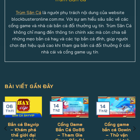
Trùm Săn Cá
là người phụ trách nội dung của website
blockbusteronline.com.mx. Với sự am hiểu sâu sắc về các
cổng game và nhà cái bắn cá đổi thưởng uy tín. Trùm Săn Cá
không chỉ mang đến thông tin chính xác mà còn chia sẻ
những mẹo bắn cá hay và các tip bắn cá đỉnh, giúp người
chơi đạt hiệu quả cao khi tham gia bắn cá đổi thưởng ở các
nhà cái và cổng game uy tín.
BÀI VIẾT GẦN ĐÂY
14
06
14
Th2
Th11
Th12
Bắn cá Bayvip
Cổng Game
Cổng game
– Khám phá
Bắn Cá Go86
bắn cá Gowin
thế giới đại
– Tham Gia
– Thử vận