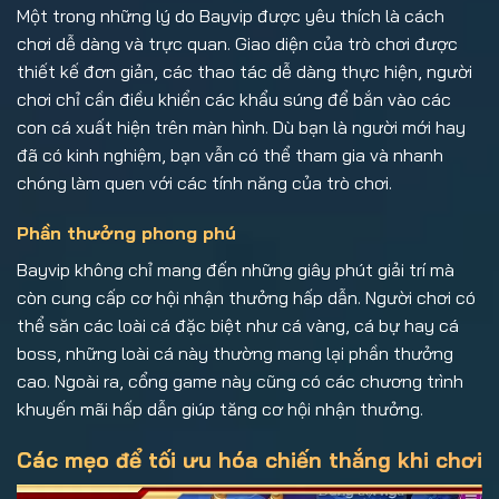
Một trong những lý do Bayvip được yêu thích là cách
chơi dễ dàng và trực quan. Giao diện của trò chơi được
thiết kế đơn giản, các thao tác dễ dàng thực hiện, người
chơi chỉ cần điều khiển các khẩu súng để bắn vào các
con cá xuất hiện trên màn hình. Dù bạn là người mới hay
đã có kinh nghiệm, bạn vẫn có thể tham gia và nhanh
chóng làm quen với các tính năng của trò chơi.
Phần thưởng phong phú
Bayvip không chỉ mang đến những giây phút giải trí mà
còn cung cấp cơ hội nhận thưởng hấp dẫn. Người chơi có
thể săn các loài cá đặc biệt như cá vàng, cá bự hay cá
boss, những loài cá này thường mang lại phần thưởng
cao. Ngoài ra, cổng game này cũng có các chương trình
khuyến mãi hấp dẫn giúp tăng cơ hội nhận thưởng.
Các mẹo để tối ưu hóa chiến thắng khi chơi