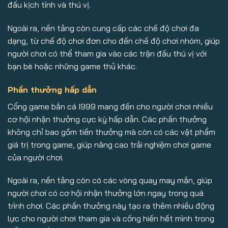
đấu kịch tính và thú vị.
Ngoài ra, nền tảng còn cung cấp các chế độ chơi đa
dạng, từ chế độ chơi đơn cho đến chế độ chơi nhóm, giúp
người chơi có thể tham gia vào các trận đấu thú vị với
bạn bè hoặc những game thủ khác.
Phần thưởng hấp dẫn
Cổng game bắn cá I999 mang đến cho người chơi nhiều
cơ hội nhận thưởng cực kỳ hấp dẫn. Các phần thưởng
không chỉ bao gồm tiền thưởng mà còn có các vật phẩm
giá trị trong game, giúp nâng cao trải nghiệm chơi game
của người chơi.
Ngoài ra, nền tảng còn có các vòng quay may mắn, giúp
người chơi có cơ hội nhận thưởng lớn ngay trong quá
trình chơi. Các phần thưởng này tạo ra thêm nhiều động
lực cho người chơi tham gia và cống hiến hết mình trong