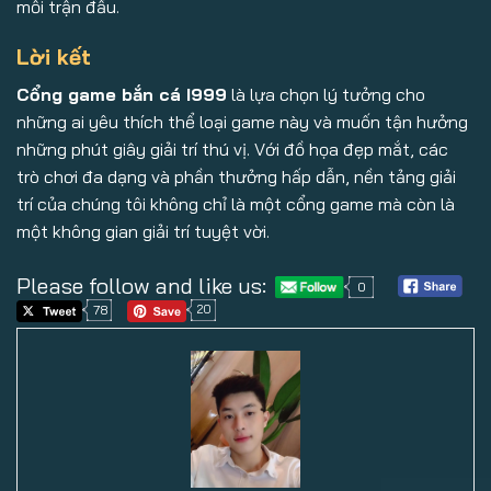
mỗi trận đấu.
Lời kết
Cổng game bắn cá I999
là lựa chọn lý tưởng cho
những ai yêu thích thể loại game này và muốn tận hưởng
những phút giây giải trí thú vị. Với đồ họa đẹp mắt, các
trò chơi đa dạng và phần thưởng hấp dẫn, nền tảng giải
trí của chúng tôi không chỉ là một cổng game mà còn là
một không gian giải trí tuyệt vời.
Please follow and like us:
0
78
20