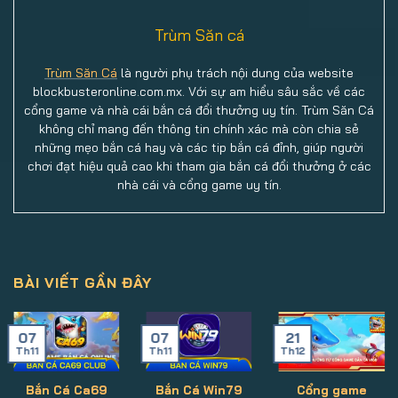
Trùm Săn cá
Trùm Săn Cá
là người phụ trách nội dung của website
blockbusteronline.com.mx. Với sự am hiểu sâu sắc về các
cổng game và nhà cái bắn cá đổi thưởng uy tín. Trùm Săn Cá
không chỉ mang đến thông tin chính xác mà còn chia sẻ
những mẹo bắn cá hay và các tip bắn cá đỉnh, giúp người
chơi đạt hiệu quả cao khi tham gia bắn cá đổi thưởng ở các
nhà cái và cổng game uy tín.
BÀI VIẾT GẦN ĐÂY
07
07
21
Th11
Th11
Th12
Bắn Cá Ca69
Bắn Cá Win79
Cổng game