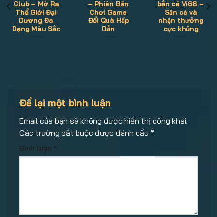
Club – Mở Ra
– Phiên Bản
bắn cá Vi68 –
Thể Giới Đại
Chơi Game
Săn cá và
Dương Đa
Đổi Quà Hấp
nhận thưởng
Dạng Màu Sắc
Dẫn
cực khủng
Để lại một bình luận
Email của bạn sẽ không được hiển thị công khai.
Các trường bắt buộc được đánh dấu
*
Bình luận
*