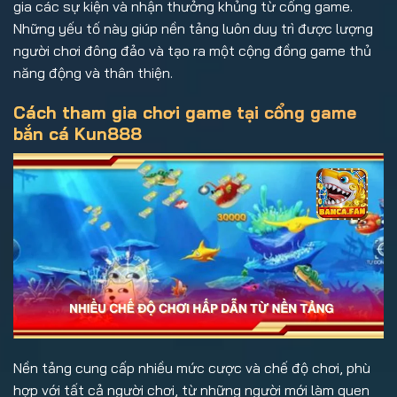
gia các sự kiện và nhận thưởng khủng từ cổng game.
Những yếu tố này giúp nền tảng luôn duy trì được lượng
người chơi đông đảo và tạo ra một cộng đồng game thủ
năng động và thân thiện.
Cách tham gia chơi game tại cổng game
bắn cá Kun888
Nền tảng cung cấp nhiều mức cược và chế độ chơi, phù
hợp với tất cả người chơi, từ những người mới làm quen