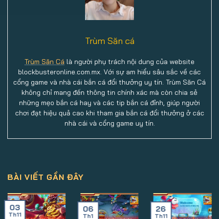
Trùm Săn cá
Trùm Săn Cá
là người phụ trách nội dung của website
blockbusteronline.com.mx. Với sự am hiểu sâu sắc về các
cổng game và nhà cái bắn cá đổi thưởng uy tín. Trùm Săn Cá
không chỉ mang đến thông tin chính xác mà còn chia sẻ
những mẹo bắn cá hay và các tip bắn cá đỉnh, giúp người
chơi đạt hiệu quả cao khi tham gia bắn cá đổi thưởng ở các
nhà cái và cổng game uy tín.
BÀI VIẾT GẦN ĐÂY
03
06
26
Th11
Th1
Th11