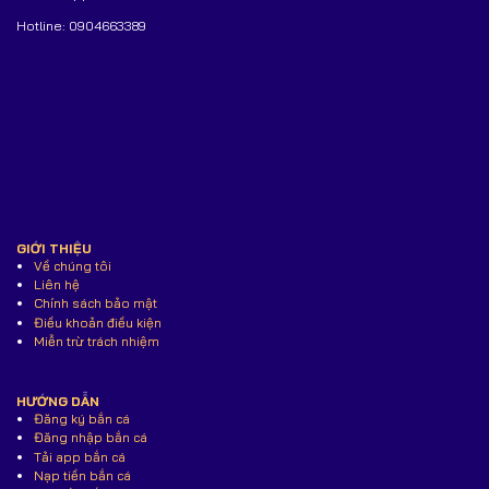
Hotline: 0904663389
GIỚI THIỆU
Về chúng tôi
Liên hệ
Chính sách bảo mật
Điều khoản điều kiện
Miễn trừ trách nhiệm
HƯỚNG DẪN
Đăng ký bắn cá
Đăng nhập bắn cá
Tải app bắn cá
Nạp tiền bắn cá