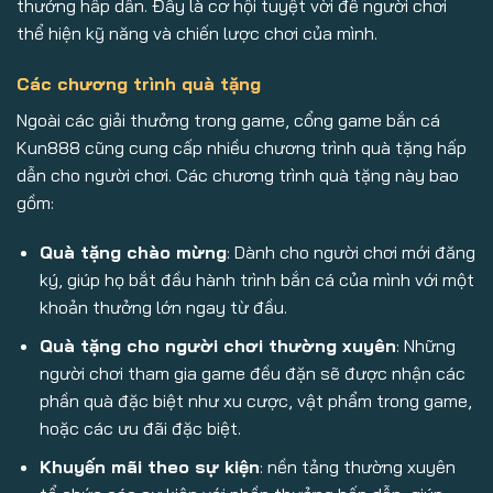
thưởng hấp dẫn. Đây là cơ hội tuyệt vời để người chơi
thể hiện kỹ năng và chiến lược chơi của mình.
Các chương trình quà tặng
Ngoài các giải thưởng trong game, cổng game bắn cá
Kun888 cũng cung cấp nhiều chương trình quà tặng hấp
dẫn cho người chơi. Các chương trình quà tặng này bao
gồm:
Quà tặng chào mừng
: Dành cho người chơi mới đăng
ký, giúp họ bắt đầu hành trình bắn cá của mình với một
khoản thưởng lớn ngay từ đầu.
Quà tặng cho người chơi thường xuyên
: Những
người chơi tham gia game đều đặn sẽ được nhận các
phần quà đặc biệt như xu cược, vật phẩm trong game,
hoặc các ưu đãi đặc biệt.
Khuyến mãi theo sự kiện
: nền tảng thường xuyên