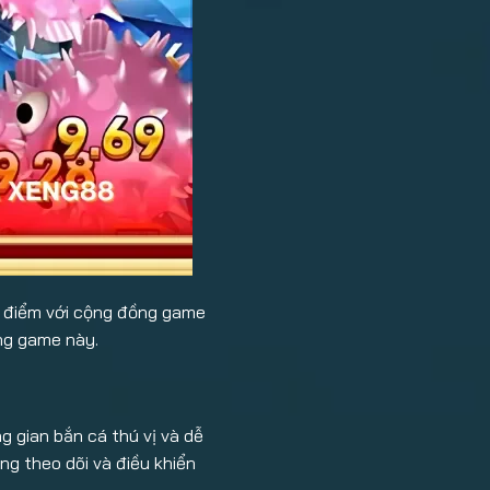
hi điểm với cộng đồng game
ng game này.
g gian bắn cá thú vị và dễ
ng theo dõi và điều khiển