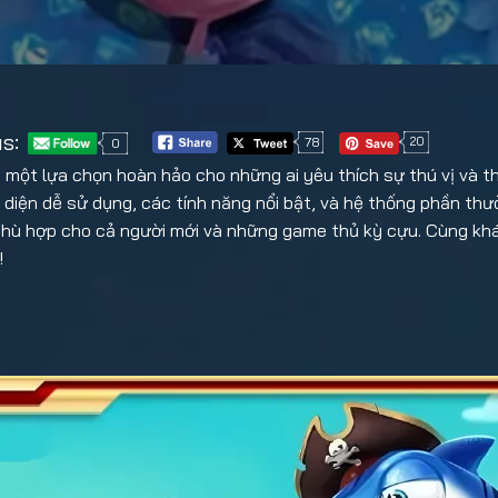
s:
78
20
0
một lựa chọn hoàn hảo cho những ai yêu thích sự thú vị và th
ao diện dễ sử dụng, các tính năng nổi bật, và hệ thống phần t
i, phù hợp cho cả người mới và những game thủ kỳ cựu. Cùng kh
!