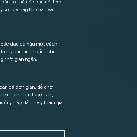
ì bắn tất cả các con cá, bạn
ng con cá này khó bắn và
g các đạo cụ này một cách
 trong các tình huống khó
g thời gian ngắn.
bắn cá đơn giản, dễ chơi
rợ người chơi tuyệt vời,
thưởng hấp dẫn. Hãy tham gia