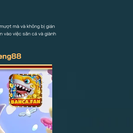
mượt mà và không bị gián
n vào việc săn cá và giành
Xeng88