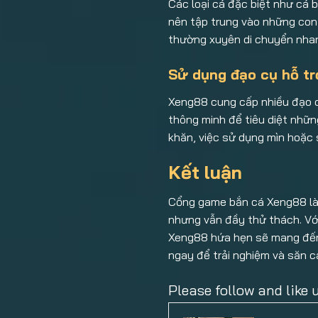
Các loại cá đặc biệt như cá 
nên tập trung vào những con 
thường xuyên di chuyển nhanh
Sử dụng đạo cụ hỗ t
Xeng88 cung cấp nhiều đạo c
thông minh để tiêu diệt nhữn
khăn, việc sử dụng mìn hoặc 
Kết luận
Cổng game bắn cá Xeng88 là s
nhưng vẫn đầy thử thách. Với
Xeng88 hứa hẹn sẽ mang đến c
ngay để trải nghiệm và săn c
Please follow and like u