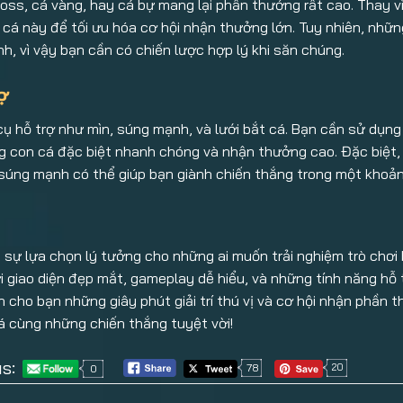
boss, cá vàng, hay cá bự mang lại phần thưởng rất cao. Thay v
cá này để tối ưu hóa cơ hội nhận thưởng lớn. Tuy nhiên, nhữ
, vì vậy bạn cần có chiến lược hợp lý khi săn chúng.
rợ
ụ hỗ trợ như mìn, súng mạnh, và lưới bắt cá. Bạn cần sử dụn
g con cá đặc biệt nhanh chóng và nhận thưởng cao. Đặc biệt,
súng mạnh có thể giúp bạn giành chiến thắng trong một khoản
ự lựa chọn lý tưởng cho những ai muốn trải nghiệm trò chơi 
 giao diện đẹp mắt, gameplay dễ hiểu, và những tính năng hỗ t
ho bạn những giây phút giải trí thú vị và cơ hội nhận phần 
á cùng những chiến thắng tuyệt vời!
s:
78
20
0