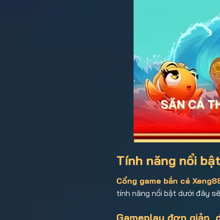
Tính năng nổi bậ
Cổng game bắn cá Xeng8
tính năng nổi bật dưới đây s
Gameplay đơn giản, d