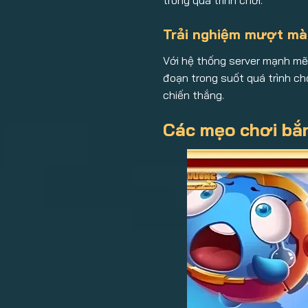
Trải nghiệm mượt mà 
Với hệ thống server mạnh mẽ
đoạn trong suốt quá trình ch
chiến thắng.
Các mẹo chơi bắn