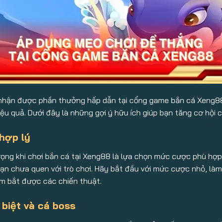
 nhận được phần thưởng hấp dẫn tại cổng game bắn cá Xeng8
ệu quả. Dưới đây là những gợi ý hữu ích giúp bạn tăng cơ hội c
hợp lý
ọng khi chơi bắn cá tại Xeng88 là lựa chọn mức cược phù hợ
 bạn chưa quen với trò chơi. Hãy bắt đầu với mức cược nhỏ, là
m bắt được các chiến thuật.
 biệt và cá boss