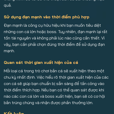
quả.
Sử dụng đạn mạnh vào thời điểm phù hợp
Đạn mạnh là công cụ hữu hiệu khi bạn muốn tiêu diệt
những con cá lớn hoặc boss. Tuy nhiên, đạn mạnh lại rất
tốn tài nguyên và không phải lúc nào cũng cần thiết. Vì
vậy, bạn cần phải chọn đúng thời điểm để sử dụng đạn
mạnh.
Quan sát thời gian xuất hiện của cá
Mỗi loại cá trong trò chơi bắn cá sẽ xuất hiện theo một
chu kỳ nhất định. Việc hiểu rõ thời gian xuất hiện của các
con cá sẽ giúp bạn chuẩn bị sẵn sàng để tấn công vào
thời điểm thích hợp. Nếu bạn có thể quan sát được khi
nào các con cá lớn và boss xuất hiện, bạn sẽ có cơ hội
bắn trúng chúng và nhận được phần thưởng lớn.