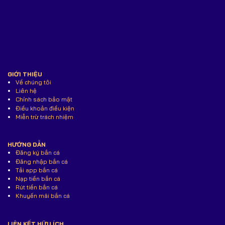
GIỚI THIỆU
Về chúng tôi
Liên hệ
Chính sách bảo mật
Điều khoản điều kiện
Miễn trừ trách nhiệm
HƯỚNG DẪN
Đăng ký bắn cá
Đăng nhập bắn cá
Tải app bắn cá
Nạp tiền bắn cá
Rút tiền bắn cá
Khuyến mãi bắn cá
LIÊN KẾT HỮU ÍCH