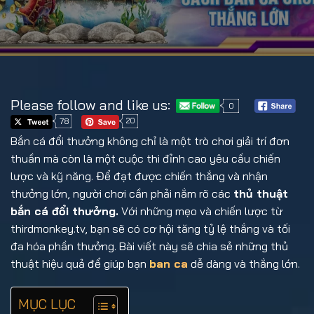
Please follow and like us:
0
78
20
Bắn cá đổi thưởng không chỉ là một trò chơi giải trí đơn
thuần mà còn là một cuộc thi đỉnh cao yêu cầu chiến
lược và kỹ năng. Để đạt được chiến thắng và nhận
thưởng lớn, người chơi cần phải nắm rõ các
thủ thuật
bắn cá đổi thưởng.
Với những mẹo và chiến lược từ
thirdmonkey.tv, bạn sẽ có cơ hội tăng tỷ lệ thắng và tối
đa hóa phần thưởng. Bài viết này sẽ chia sẻ những thủ
thuật hiệu quả để giúp bạn
ban ca
dễ dàng và thắng lớn.
MỤC LỤC