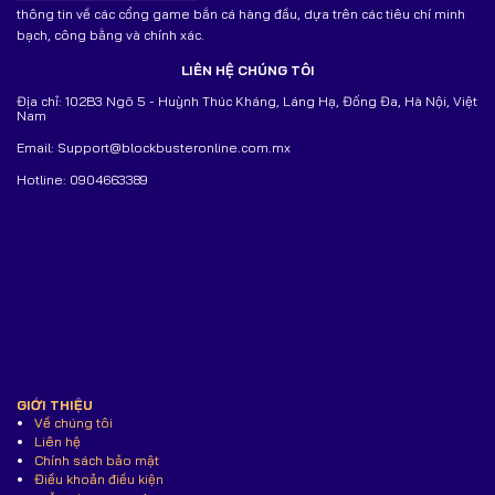
thông tin về các cổng game bắn cá hàng đầu, dựa trên các tiêu chí minh
bạch, công bằng và chính xác.
LIÊN HỆ CHÚNG TÔI
Địa chỉ: 102B3 Ngõ 5 - Huỳnh Thúc Kháng, Láng Hạ, Đống Đa, Hà Nội, Việt
Nam
Email:
Support@blockbusteronline.com.mx
Hotline: 0904663389
GIỚI THIỆU
Về chúng tôi
Liên hệ
Chính sách bảo mật
Điều khoản điều kiện