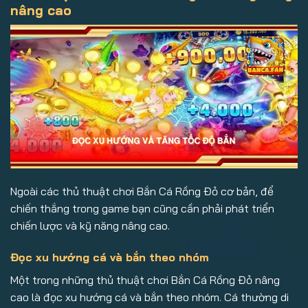
nâng cao
Ngoài các thủ thuật chơi Bắn Cá Rồng Đỏ cơ bản, để
chiến thắng trong game bạn cũng cần phải phát triển
chiến lược và kỹ năng nâng cao.
Đọc xu hướng cá và bắn theo nhóm
Một trong những thủ thuật chơi Bắn Cá Rồng Đỏ nâng
cao là đọc xu hướng cá và bắn theo nhóm. Cá thường di