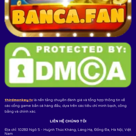
thirdmonkey.tv
là nền tảng chuyên đánh giá và tổng hợp thông tin về
các cổng game bắn cá hàng đầu, dựa trên các tiêu chí minh bạch, công
bằng và chính xác.
LIÊN HỆ CHÚNG TÔI
Địa chỉ: 102B3 Ngõ 5 - Huỳnh Thúc Kháng, Láng Hạ, Đống Đa, Hà Nội, Việt
Nam