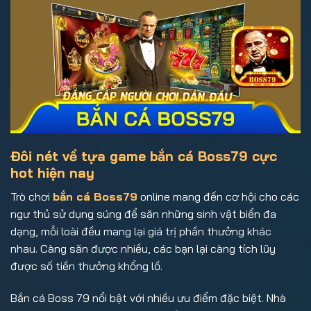
Đôi nét về tựa game bắn cá Boss79 cực
hot hiện nay
Trò chơi
bắn cá Boss79
online mang đến cơ hội cho các
ngư thủ sử dụng súng để săn những sinh vật biển đa
dạng, mỗi loài đều mang lại giá trị phần thưởng khác
nhau. Càng săn được nhiều, các bạn lại càng tích lũy
được số tiền thưởng khổng lồ.
Bắn cá Boss 79
nổi bật với nhiều ưu điểm đặc biệt. Nhà